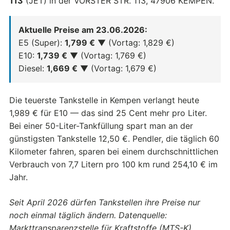
113
(JET) in der VORSTER STR. 113, 47906 KEMPEN.
Aktuelle Preise am 23.06.2026:
E5 (Super):
1,799 €
▼ (Vortag: 1,829 €)
E10:
1,739 €
▼ (Vortag: 1,769 €)
Diesel:
1,669 €
▼ (Vortag: 1,679 €)
Die teuerste Tankstelle in Kempen verlangt heute
1,989 € für E10 — das sind 25 Cent mehr pro Liter.
Bei einer 50-Liter-Tankfüllung spart man an der
günstigsten Tankstelle 12,50 €. Pendler, die täglich 60
Kilometer fahren, sparen bei einem durchschnittlichen
Verbrauch von 7,7 Litern pro 100 km rund 254,10 € im
Jahr.
Seit April 2026 dürfen Tankstellen ihre Preise nur
noch einmal täglich ändern. Datenquelle:
Markttransparenzstelle für Kraftstoffe (MTS-K).