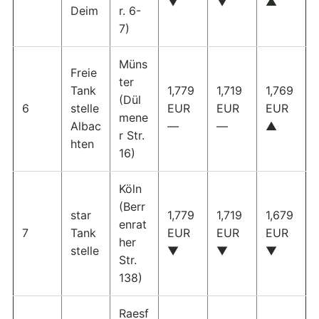
▼
▼
▲
Deim
r. 6-
7)
Müns
Freie
ter
Tank
1,779
1,719
1,769
(Dül
6
stelle
EUR
EUR
EUR
mene
Albac
—
—
▲
r Str.
hten
16)
Köln
(Berr
star
1,779
1,719
1,679
enrat
7
Tank
EUR
EUR
EUR
her
stelle
▼
▼
▼
Str.
138)
Raesf