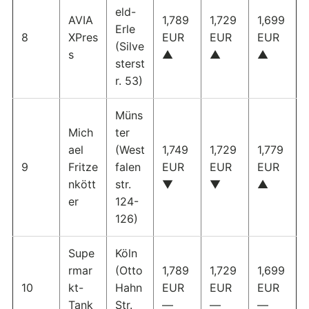
eld-
AVIA
1,789
1,729
1,699
Erle
8
XPres
EUR
EUR
EUR
(Silve
s
▲
▲
▲
sterst
r. 53)
Müns
Mich
ter
ael
(West
1,749
1,729
1,779
9
Fritze
falen
EUR
EUR
EUR
nkött
str.
▼
▼
▲
er
124-
126)
Supe
Köln
rmar
(Otto
1,789
1,729
1,699
10
kt-
Hahn
EUR
EUR
EUR
Tank
Str.
—
—
—