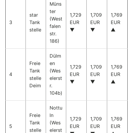
Müns
ter
star
1,729
1,709
1,769
(West
3
Tank
EUR
EUR
EUR
falen
stelle
▼
▼
▲
str.
186)
Dülm
Freie
en
1,729
1,709
1,769
Tank
(Wes
4
EUR
EUR
EUR
stelle
elerst
▼
▼
▲
Deim
r.
104b)
Nottu
Freie
ln
1,729
1,709
1,769
Tank
(Wes
5
EUR
EUR
EUR
stelle
elerst