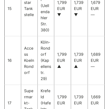
star
1,799
1,739
1,679
(Uell
15
Tank
EUR
EUR
EUR
enda
stelle
▼
▼
—
hler
Str.
380)
Köln-
Acce
Rond
ss
orf
1,799
1,739
1,689
16
Koeln
(Kap
EUR
EUR
EUR
Rond
ellens
▲
▲
—
orf
tr.
29)
Supe
Krefe
rmar
ld
1,799
1,739
1,669
17
kt-
(Hafe
EUR
EUR
EUR
Tank
lstr.
—
—
—