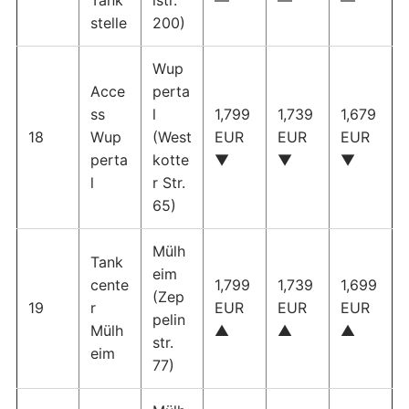
stelle
200)
Wup
Acce
perta
ss
l
1,799
1,739
1,679
18
Wup
(West
EUR
EUR
EUR
perta
kotte
▼
▼
▼
l
r Str.
65)
Mülh
Tank
eim
cente
1,799
1,739
1,699
(Zep
19
r
EUR
EUR
EUR
pelin
Mülh
▲
▲
▲
str.
eim
77)