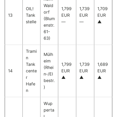
Wald
OIL!
1,799
1,739
1,709
orf
13
Tank
EUR
EUR
EUR
(Blum
stelle
—
—
▲
enstr.
61-
63)
Trami
Mülh
n
eim
Tank
1,799
1,739
1,689
(Rhei
14
cente
EUR
EUR
EUR
n-/El
r
▲
▲
▲
bestr.
Hafe
)
n
Wup
perta
l