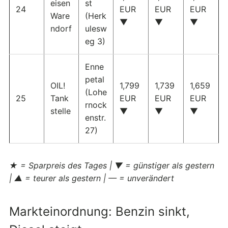
eisen
st
24
EUR
EUR
EUR
Ware
(Herk
▼
▼
▼
ndorf
ulesw
eg 3)
Enne
petal
OIL!
1,799
1,739
1,659
(Lohe
25
Tank
EUR
EUR
EUR
rnock
stelle
▼
▼
▼
enstr.
27)
★ = Sparpreis des Tages | ▼ = günstiger als gestern
| ▲ = teurer als gestern | — = unverändert
Markteinordnung: Benzin sinkt,