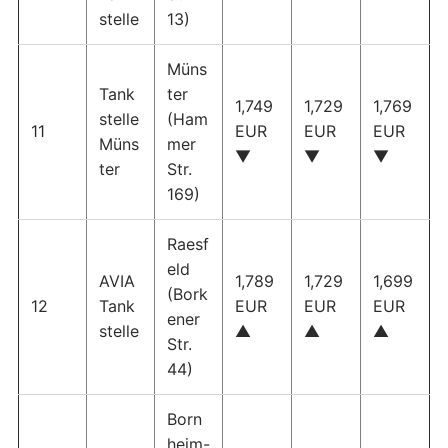
stelle
13)
Müns
Tank
ter
1,749
1,729
1,769
stelle
(Ham
11
EUR
EUR
EUR
Müns
mer
▼
▼
▼
ter
Str.
169)
Raesf
eld
AVIA
1,789
1,729
1,699
(Bork
12
Tank
EUR
EUR
EUR
ener
stelle
▲
▲
▲
Str.
44)
Born
heim-