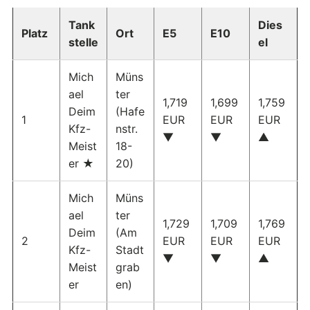
Tank
Dies
Platz
Ort
E5
E10
stelle
el
Mich
Müns
ael
ter
1,719
1,699
1,759
Deim
(Hafe
1
EUR
EUR
EUR
Kfz-
nstr.
▼
▼
▲
Meist
18-
er ★
20)
Mich
Müns
ael
ter
1,729
1,709
1,769
Deim
(Am
2
EUR
EUR
EUR
Kfz-
Stadt
▼
▼
▲
Meist
grab
er
en)