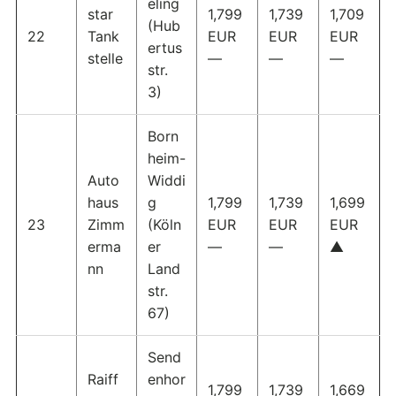
eling
star
1,799
1,739
1,709
(Hub
22
Tank
EUR
EUR
EUR
ertus
stelle
—
—
—
str.
3)
Born
heim-
Auto
Widdi
haus
g
1,799
1,739
1,699
23
Zimm
(Köln
EUR
EUR
EUR
erma
er
—
—
▲
nn
Land
str.
67)
Send
Raiff
enhor
1,799
1,739
1,669