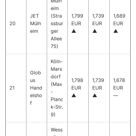
Mülh
eim
JET
(Stra
1,799
1,739
1,689
20
Mülh
ssbur
EUR
EUR
EUR
eim
ger
▲
▲
▲
Allee
75)
Köln-
Mars
Glob
dorf
us
1,798
1,739
1,678
(Max
21
Hand
EUR
EUR
EUR
-
elsho
▲
▲
—
Planc
f
k-Str.
9)
Wess