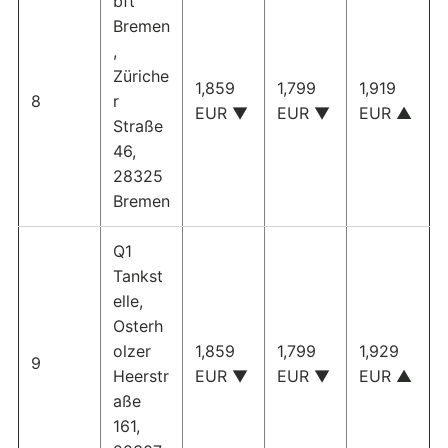
bft
Bremen
,
Züriche
1,859
1,799
1,919
8
r
EUR ▼
EUR ▼
EUR ▲
Straße
46,
28325
Bremen
Q1
Tankst
elle,
Osterh
olzer
1,859
1,799
1,929
9
Heerstr
EUR ▼
EUR ▼
EUR ▲
aße
161,