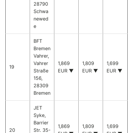
28790
Schwa
newed
e
BFT
Bremen
Vahrer,
Vahrer
1,869
1,809
1,699
19
Straße
EUR ▼
EUR ▼
EUR ▼
156,
28309
Bremen
JET
Syke,
Barrier
1,869
1,809
1,699
20
Str. 35-