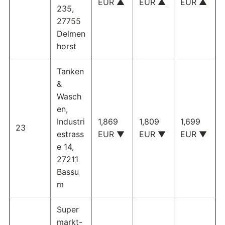
EUR ▲
EUR ▲
EUR ▲
235,
27755
Delmen
horst
Tanken
&
Wasch
en,
Industri
1,869
1,809
1,699
23
estrass
EUR ▼
EUR ▼
EUR ▼
e 14,
27211
Bassu
m
Super
markt-