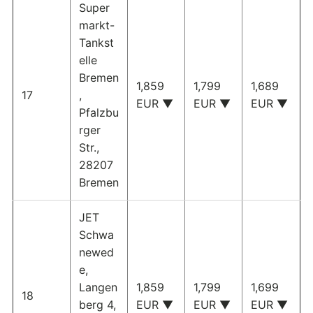
Super
markt-
Tankst
elle
Bremen
1,859
1,799
1,689
17
,
EUR ▼
EUR ▼
EUR ▼
Pfalzbu
rger
Str.,
28207
Bremen
JET
Schwa
newed
e,
Langen
1,859
1,799
1,699
18
berg 4,
EUR ▼
EUR ▼
EUR ▼