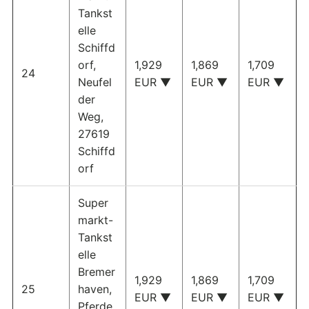
Tankst
elle
Schiffd
orf,
1,929
1,869
1,709
24
Neufel
EUR ▼
EUR ▼
EUR ▼
der
Weg,
27619
Schiffd
orf
Super
markt-
Tankst
elle
Bremer
1,929
1,869
1,709
25
haven,
EUR ▼
EUR ▼
EUR ▼
Pferde