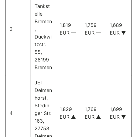
Tankst
elle
Bremen
1,819
1,759
1,689
3
,
EUR —
EUR —
EUR ▼
Duckwi
tzstr.
55,
28199
Bremen
JET
Delmen
horst,
Stedin
1,829
1,769
1,699
4
ger Str.
EUR ▲
EUR ▲
EUR ▼
163,
27753
Delmen