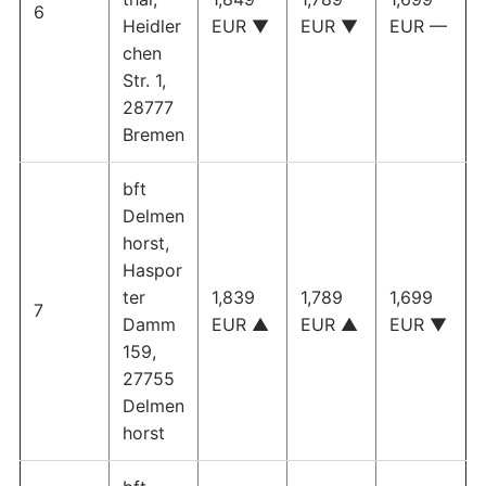
6
Heidler
EUR ▼
EUR ▼
EUR —
chen
Str. 1,
28777
Bremen
bft
Delmen
horst,
Haspor
ter
1,839
1,789
1,699
7
Damm
EUR ▲
EUR ▲
EUR ▼
159,
27755
Delmen
horst