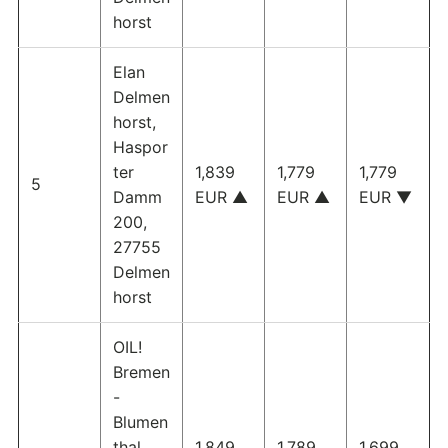
horst
Elan
Delmen
horst,
Haspor
ter
1,839
1,779
1,779
5
Damm
EUR ▲
EUR ▲
EUR ▼
200,
27755
Delmen
horst
OIL!
Bremen
-
Blumen
thal,
1,849
1,789
1,699