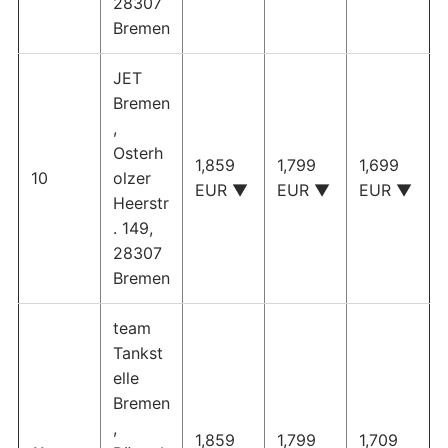
28307
Bremen
JET
Bremen
,
Osterh
1,859
1,799
1,699
10
olzer
EUR ▼
EUR ▼
EUR ▼
Heerstr
. 149,
28307
Bremen
team
Tankst
elle
Bremen
,
1,859
1,799
1,709