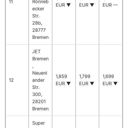
11
Rönneb
EUR ▼
EUR ▼
EUR —
ecker
Str.
28b,
28777
Bremen
JET
Bremen
,
Neuenl
1,859
1,799
1,699
12
ander
EUR ▼
EUR ▼
EUR ▼
Str.
300,
28201
Bremen
Super