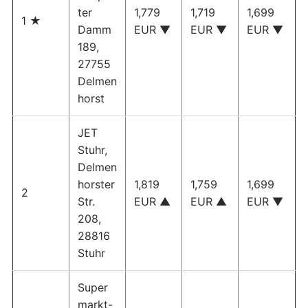
ter
1,779
1,719
1,699
1 ★
Damm
EUR ▼
EUR ▼
EUR ▼
189,
27755
Delmen
horst
JET
Stuhr,
Delmen
horster
1,819
1,759
1,699
2
Str.
EUR ▲
EUR ▲
EUR ▼
208,
28816
Stuhr
Super
markt-