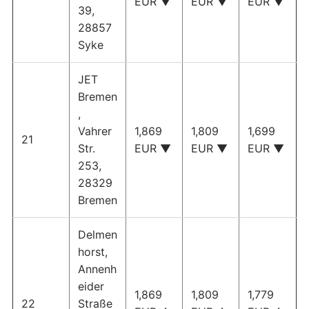
EUR ▼
EUR ▼
EUR ▼
39,
28857
Syke
JET
Bremen
,
Vahrer
1,869
1,809
1,699
21
Str.
EUR ▼
EUR ▼
EUR ▼
253,
28329
Bremen
Delmen
horst,
Annenh
eider
1,869
1,809
1,779
22
Straße